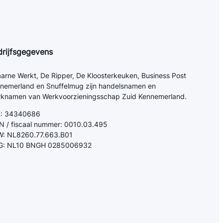
drijfsgegevens
arne Werkt, De Ripper, De Kloosterkeuken, Business Post
nemerland en Snuffelmug zijn handelsnamen en
knamen van Werkvoorzieningsschap Zuid Kennemerland.
K: 34340686
N / fiscaal nummer: 0010.03.495
: NL8260.77.663.B01
G: NL10 BNGH 0285006932