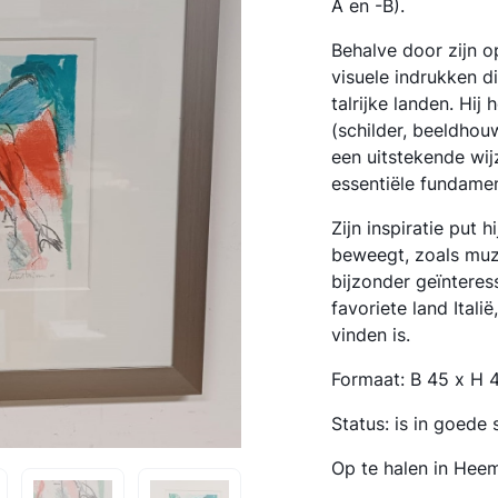
A en -B).
Behalve door zijn o
visuele indrukken di
talrijke landen. Hij
(schilder, beeldhou
een uitstekende wij
essentiële fundame
Zijn inspiratie put h
beweegt, zoals muzi
bijzonder geïnteress
favoriete land Itali
vinden is.
Formaat: B 45 x H 
Status: is in goede 
Op te halen in Hee