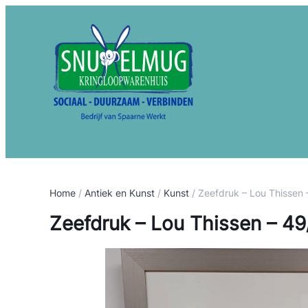
S
e
a
r
c
h
Home
/
Antiek en Kunst
/
Kunst
/ Zeefdruk – Lou Thissen
Zeefdruk – Lou Thissen – 4