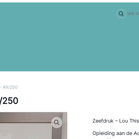
 – 49/250
9/250
Zeefdruk – Lou Thi
Opleiding aan de A