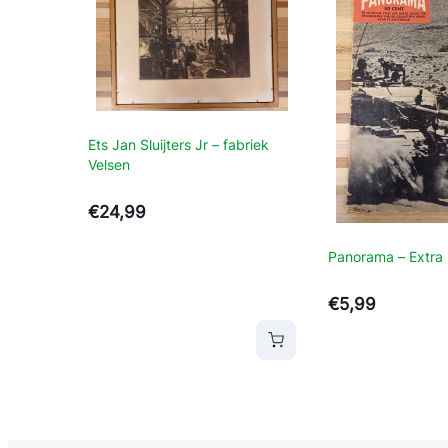
Ets Jan Sluijters Jr – fabriek
Velsen
€
24,99
Panorama – Extra I
€
5,99
elwagen
Toevoegen aan winkelwagen
Toevoegen aan 