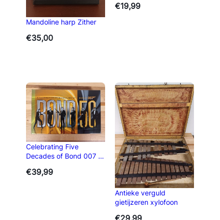
€
19,99
Mandoline harp Zither
€
35,00
Celebrating Five
Decades of Bond 007 –
BOND 50
€
39,99
Antieke verguld
gietijzeren xylofoon
€
29,99