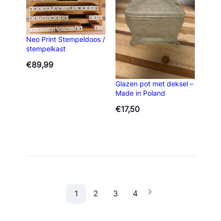
Neo Print Stempeldoos /
stempelkast
€
89,99
Glazen pot met deksel –
Made in Poland
€
17,50
1
2
3
4