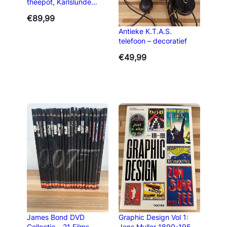
theepot, Karlslunde
Keramik, jaren ’70
€
89,99
Antieke K.T.A.S.
telefoon – decoratief
€
49,99
James Bond DVD
Graphic Design Vol 1:
Collectie – 21 Films
Jens Muller 1890-1959