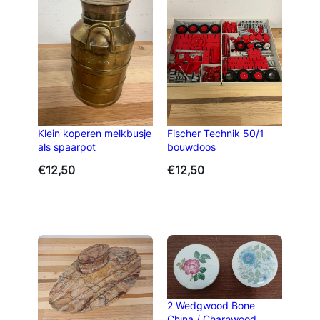
Klein koperen melkbusje
Fischer Technik 50/1
als spaarpot
bouwdoos
€
12,50
€
12,50
2 Wedgwood Bone
China / Charnwood