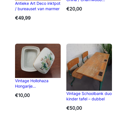
Antieke Art Deco inktpot
Sieradendoosjes
€
20,00
/ bureauset van marmer
€
49,99
Vintage Hollohaza
Hongarije
Sieradendoosje
Vintage Schoolbank duo
€
10,00
kinder tafel – dubbel
€
50,00