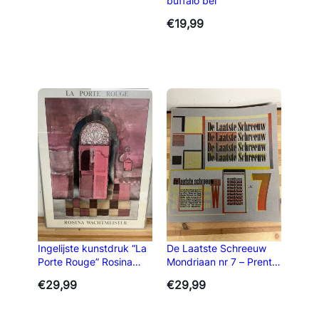
buffalo bel
€
19,99
Ingelijste kunstdruk “La
De Laatste Schreeuw
Porte Rouge” Rosina
Mondriaan nr 7 – Prent
Wachtmeister
11/200
€
29,99
€
29,99