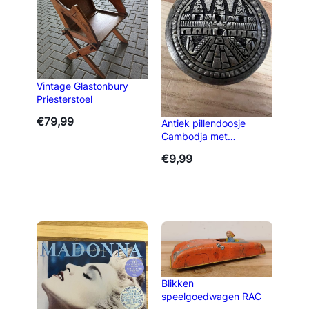
Vintage Glastonbury
Priesterstoel
€
79,99
Antiek pillendoosje
Cambodja met
tempelreliëf, 4 cm
€
9,99
Blikken
speelgoedwagen RAC