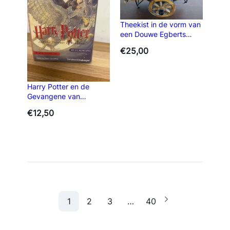
Theekist in de vorm van
een Douwe Egberts
houten kar
€
25,00
Harry Potter en de
Gevangene van
Azkaban luisterboek
€
12,50
(Engels)
1
2
3
…
40