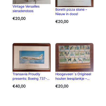
Vintage Versailles
Boretti pizza stone –
sieradendoos
Nieuw in doos!
€
20,00
€
20,00
Transavia Proudly
Hoogeveen´s Origineel
presents: Boeing 737-
houten leesplankje –
300
Aap Noot Mies
€
40,00
€
20,00