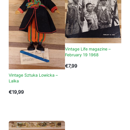
l
d
i
n
g
a
a
Vintage Life magazine –
n
February 19 1968
t
€
7,99
a
l
Vintage Sztuka Lowicka –
Lalka
€
19,99