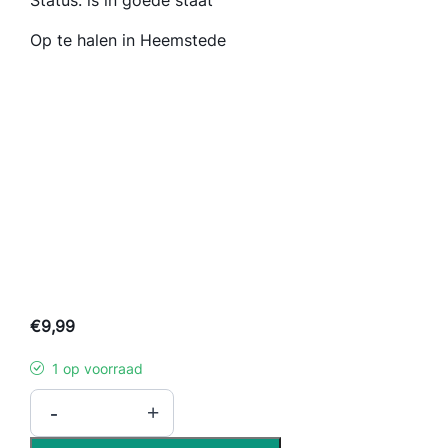
Status: is in goede staat
Op te halen in Heemstede
€
9,99
1 op voorraad
A
-
+
n