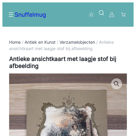
Snuffelmug
Home
/
Antiek en Kunst
/
Verzamelobjecten
/ Antieke
ansichtkaart met laagje stof bij afbeelding
Antieke ansichtkaart met laagje stof bij
afbeelding