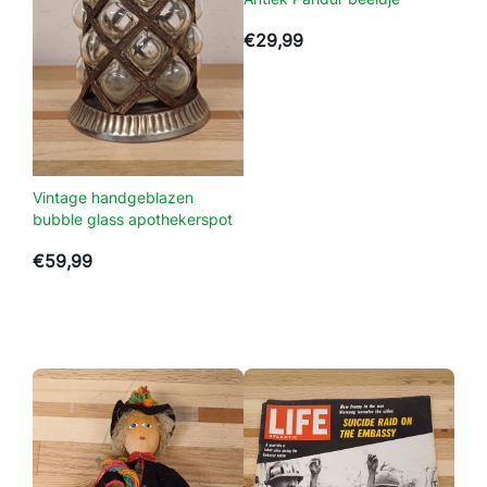
t
l
€
29,99
a
a
g
j
e
s
Vintage handgeblazen
t
bubble glass apothekerspot
o
€
59,99
f
b
i
j
a
f
b
e
e