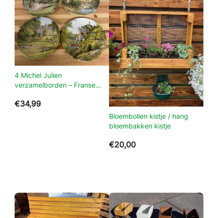
a
n
k
v
a
n
p
4 Michel Julien
a
verzamelborden – Franse
landschappen
l
€
34,99
l
Bloembollen kistje / hang
e
bloembakken kistje
t
h
€
20,00
o
u
t
a
a
n