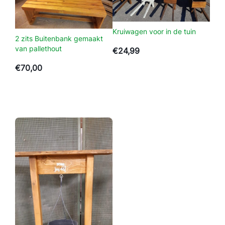
t
a
l
Kruiwagen voor in de tuin
2 zits Buitenbank gemaakt
van pallethout
€
24,99
€
70,00