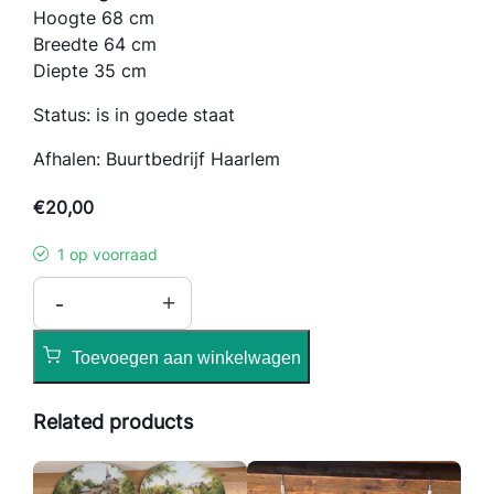
Hoogte 68 cm
Breedte 64 cm
Diepte 35 cm
Status: is in goede staat
Afhalen: Buurtbedrijf Haarlem
€
20,00
1 op voorraad
P
-
+
l
a
Toevoegen aan winkelwagen
n
t
Related products
e
n
b