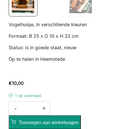
Vogelhuisje, in verschillende kleuren
Formaat: B 25 x D 10 x H 22 cm
Status: is in goede staat, nieuw
Op te halen in Heemstede
€
10,00
1 op voorraad
V
-
+
o
g
Toevoegen aan winkelwagen
e