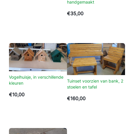
handgemaakt
e
n
€
35,00
d
e
k
l
e
u
r
e
Vogelhuisje, in verschillende
n
Tuinset voorzien van bank, 2
kleuren
a
stoelen en tafel
a
€
10,00
€
160,00
n
t
a
l