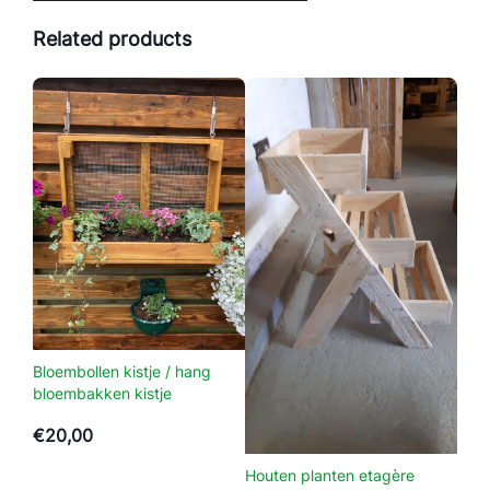
l
Related products
h
u
i
s
j
e
,
i
n
v
e
r
s
Bloembollen kistje / hang
c
bloembakken kistje
h
i
€
20,00
l
Houten planten etagère
l