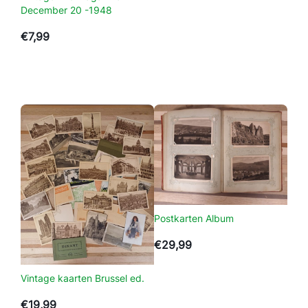
December 20 -1948
s
c
€
7,99
h
e
S
p
e
l
e
n
L
o
s
Postkarten Album
A
n
€
29,99
g
e
Vintage kaarten Brussel ed.
l
€
19,99