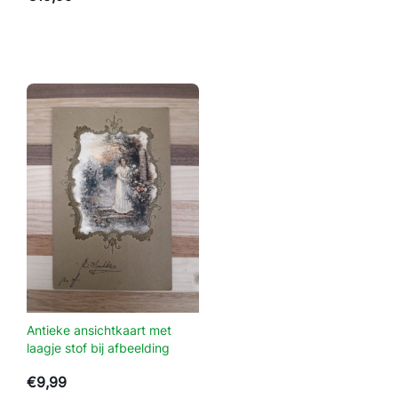
e
s
1
9
3
2
P
o
s
t
e
r
a
a
n
t
Antieke ansichtkaart met
a
laagje stof bij afbeelding
l
€
9,99