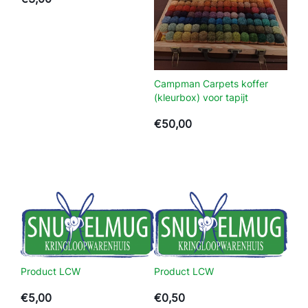
t
a
l
Campman Carpets koffer
(kleurbox) voor tapijt
€
50,00
Product LCW
Product LCW
€
5,00
€
0,50