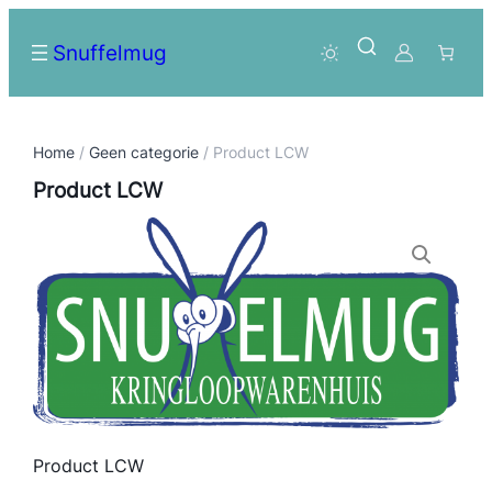
Snuffelmug
Home
/
Geen categorie
/ Product LCW
Product LCW
Product LCW