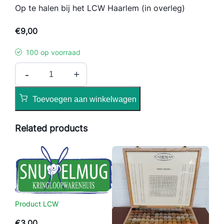
Op te halen bij het LCW Haarlem (in overleg)
€
9,00
100 op voorraad
P
-
+
r
o
Toevoegen aan winkelwagen
d
u
Related products
c
t
L
C
W
a
a
Product LCW
n
€
3,00