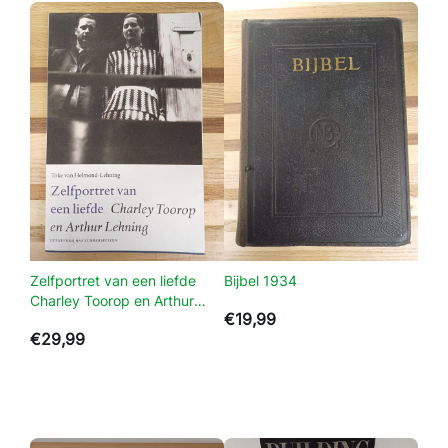
c
h
–
C
.
F
.
v
a
n
D
a
Zelfportret van een liefde
Bijbel 1934
Charley Toorop en Arthur
m
€
19,99
Lehning
–
€
29,99
I
S
.
v
a