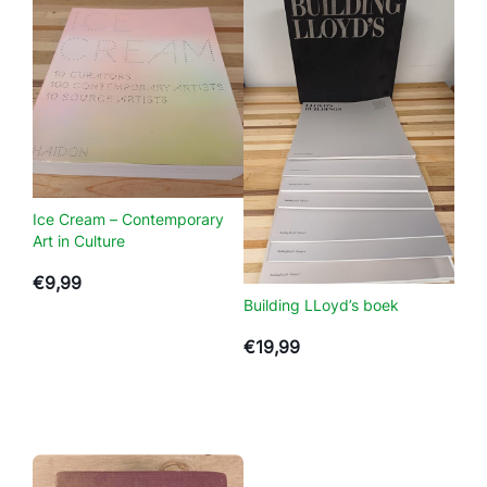
n
M
e
n
s
a
a
n
Ice Cream – Contemporary
t
Art in Culture
a
€
9,99
l
Building LLoyd’s boek
€
19,99