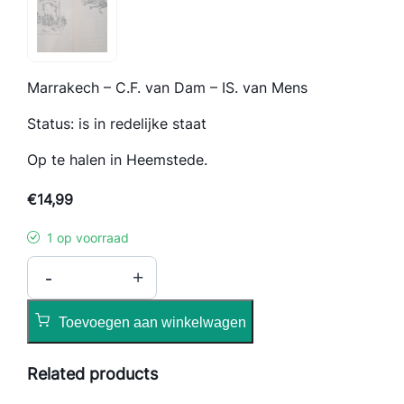
Marrakech – C.F. van Dam – IS. van Mens
Status: is in redelijke staat
Op te halen in Heemstede.
€
14,99
1 op voorraad
M
-
+
a
r
Toevoegen aan winkelwagen
r
a
Related products
k
e