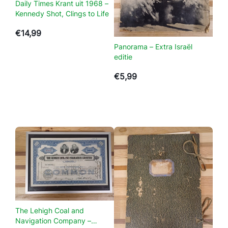
Daily Times Krant uit 1968 –
j
Kennedy Shot, Clings to Life
e
€
14,99
s
–
Panorama – Extra Israël
editie
2
s
€
5,99
t
u
k
s
–
K
e
r
s
t
a
The Lehigh Coal and
a
Navigation Company –