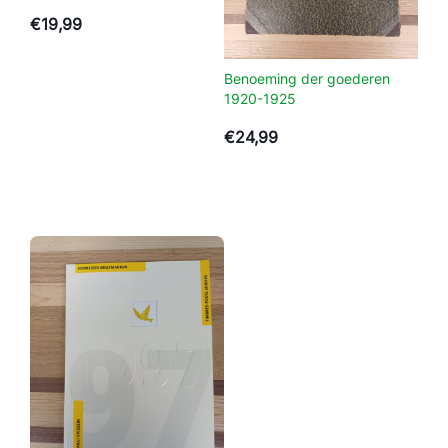
n
N70343
€
19,99
t
a
l
Benoeming der goederen
1920-1925
€
24,99