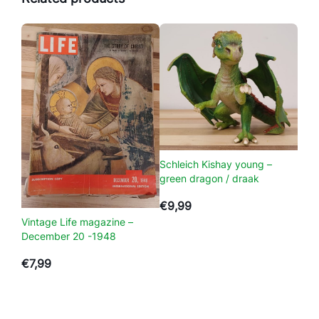
l
i
j
k
e
M
a
r
i
Schleich Kishay young –
n
green dragon / draak
e
J
€
9,99
a
Vintage Life magazine –
December 20 -1948
s
1
€
7,99
9
8
8