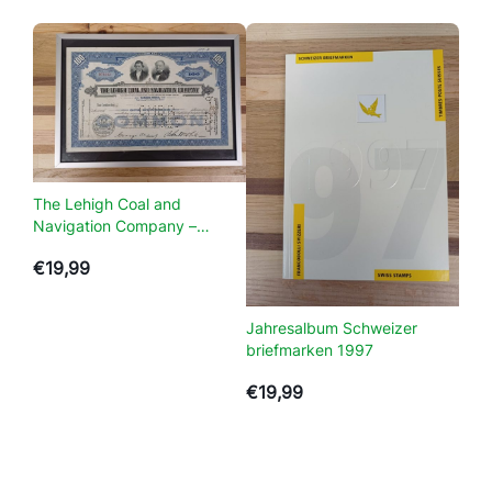
–
M
a
a
t
4
7
a
The Lehigh Coal and
a
Navigation Company –
n
N70343
€
19,99
t
a
l
Jahresalbum Schweizer
briefmarken 1997
€
19,99