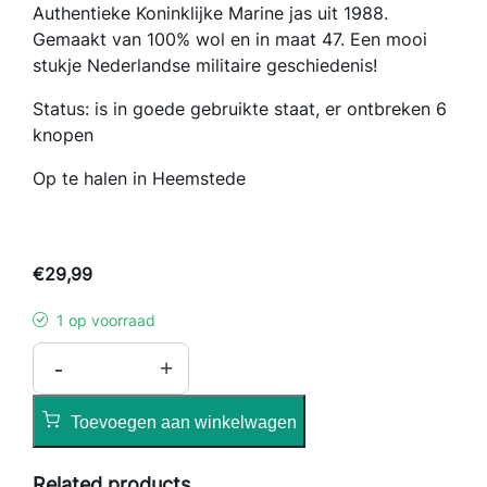
Authentieke Koninklijke Marine jas uit 1988.
Gemaakt van 100% wol en in maat 47. Een mooi
stukje Nederlandse militaire geschiedenis!
Status: is in goede gebruikte staat, er ontbreken 6
knopen
Op te halen in Heemstede
€
29,99
1 op voorraad
K
-
+
o
n
Toevoegen aan winkelwagen
i
n
Related products
k