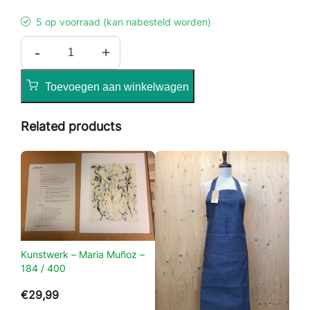
5 op voorraad (kan nabesteld worden)
G
-
+
e
k
Toevoegen aan winkelwagen
l
e
Related products
u
r
d
e
v
l
a
k
Kunstwerk – Maria Muñoz –
k
184 / 400
e
n
€
29,99
S