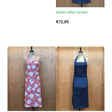
c
h
Denim effen Schort
o
€
12,95
r
t
a
a
n
t
a
l