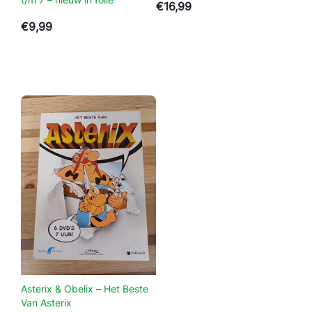
€
16,99
t
€
9,99
a
a
n
t
a
l
Asterix & Obelix – Het Beste
Van Asterix