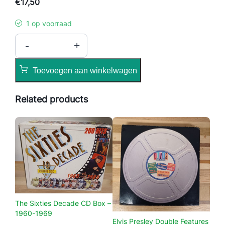
€
17,50
1 op voorraad
G
-
+
a
m
Toevoegen aan winkelwagen
e
o
Related products
f
T
h
r
o
n
e
s
–
The Sixties Decade CD Box –
S
1960-1969
e
Elvis Presley Double Features