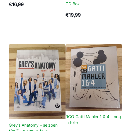
i
CD Box
€
16,99
z
€
19,99
o
e
n
1
t
/
m
5
B
l
u
-
r
a
y
RCO Gatti Mahler 1 & 4 – nog
in folie
s
Grey’s Anatomy – seizoen 1
e
t/m 7 – nieuw in folie