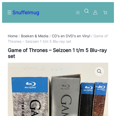
Snuffelmug
Home
/
Boeken & Media
/
CD's en DVD's en Vinyl
/ Game of
Thrones – Seizoen 1 t/m 5 Blu-ray set
Game of Thrones – Seizoen 1 t/m 5 Blu-ray
set