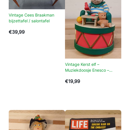
k
–
Vintage Cees Braakman
M
bijzettafel / salontafel
e
€
39,99
l
k
c
h
o
Vintage Kerst elf –
c
Muziekdoosje Enesco –
o
Toyland 1986
€
19,99
l
a
d
e
a
a
n