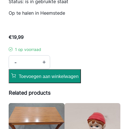
Status: is in gebruikte staat
Op te halen in Heemstede
€
19,99
1 op voorraad
D
-
+
r
u
Toevoegen aan winkelwagen
k
b
Related products
l
o
k
M
e
l