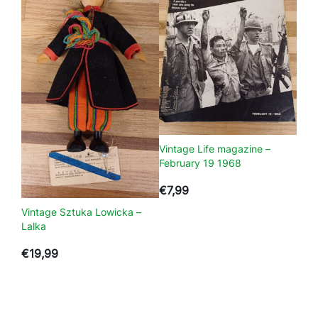
t
a
l
Vintage Life magazine –
February 19 1968
€
7,99
Vintage Sztuka Lowicka –
Lalka
€
19,99