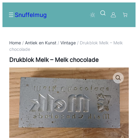
Snuffelmug
Home
/
Antiek en Kunst
/
Vintage
/ Drukblok Melk – Melk
chocolade
Drukblok Melk – Melk chocolade