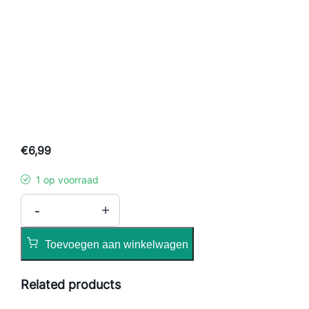
€
6,99
1 op voorraad
D
-
+
i
c
Toevoegen aan winkelwagen
k
S
Related products
t
o