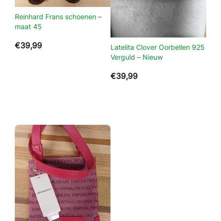
l
Reinhard Frans schoenen –
maat 45
€
39,99
Latelita Clover Oorbellen 925
Verguld – Nieuw
€
39,99