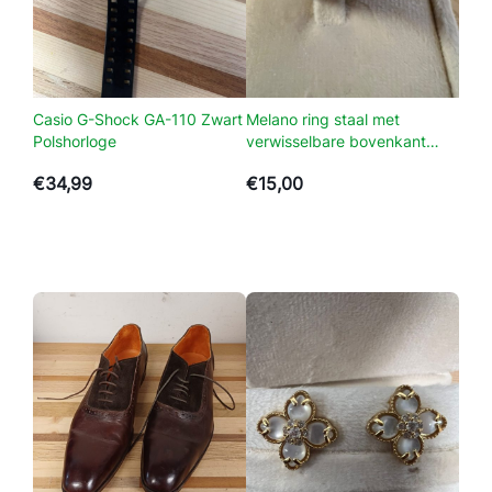
a
B
o
o
s
Casio G-Shock GA-110 Zwart
Melano ring staal met
Polshorloge
verwisselbare bovenkant
t
maat 58
s
€
34,99
€
15,00
c
h
o
e
n
e
n
a
a
n
t
a