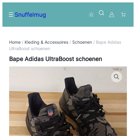
Snuffelmug
Home
/
Kleding & Accessoires
/
Schoenen
/ Bape Adidas
UltraBoost schoenen
Bape Adidas UltraBoost schoenen