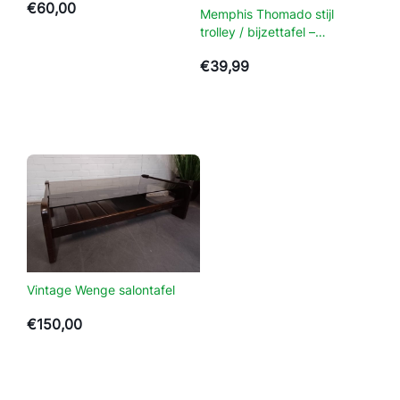
€
60,00
Memphis Thomado stijl
e
trolley / bijzettafel –
d
verrijdbaar
i
€
39,99
n
g
a
a
n
t
a
l
Vintage Wenge salontafel
€
150,00