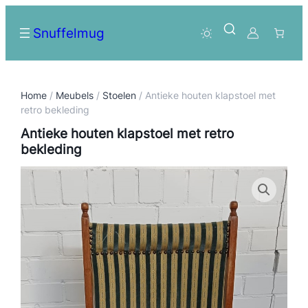
Snuffelmug
Home
/
Meubels
/
Stoelen
/ Antieke houten klapstoel met
retro bekleding
Antieke houten klapstoel met retro
bekleding