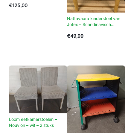
a
€
125,00
p
s
Nattavaara kinderstoel van
Jotex – Scandinavisch
t
Design
o
€
49,99
e
l
m
e
t
r
e
t
r
o
b
e
Loom eetkamerstoelen –
Nouvion – wit – 2 stuks
k
l