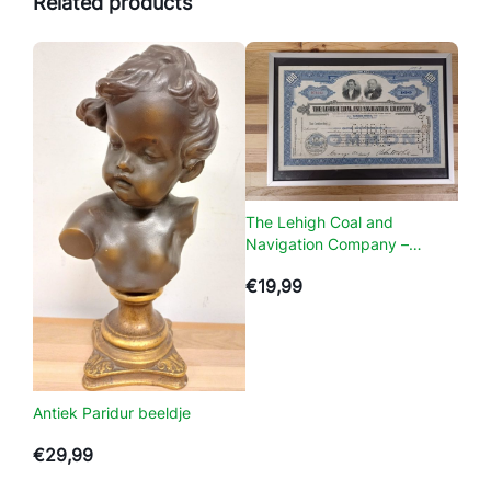
Related products
k
e
e
l
e
k
t
r
o
The Lehigh Coal and
t
Navigation Company –
h
N70343
€
19,99
e
r
a
p
i
Antiek Paridur beeldje
e
a
€
29,99
p