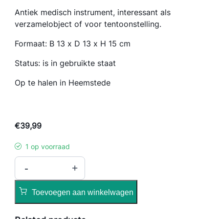
Antiek medisch instrument, interessant als
verzamelobject of voor tentoonstelling.
Formaat: B 13 x D 13 x H 15 cm
Status: is in gebruikte staat
Op te halen in Heemstede
€
39,99
1 op voorraad
A
-
+
n
t
Toevoegen aan winkelwagen
i
e