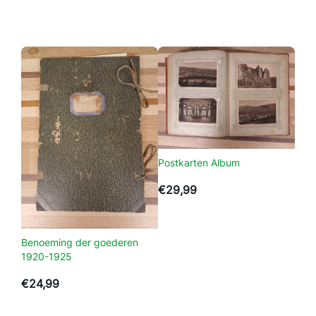
p
a
r
a
a
t
a
a
n
t
Postkarten Album
a
€
29,99
l
Benoeming der goederen
1920-1925
€
24,99