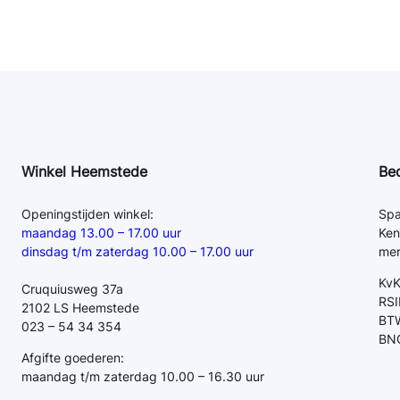
a
n
n
a
a
n
t
a
Winkel Heemstede
Be
l
Openingstijden winkel:
Spa
maandag 13.00 – 17.00 uur
Ken
dinsdag t/m zaterdag 10.00 – 17.00 uur
mer
Kv
Cruquiusweg 37a
RSI
2102 LS Heemstede
BTW
023 – 54 34 354
BN
Afgifte goederen:
maandag t/m zaterdag 10.00 – 16.30 uur