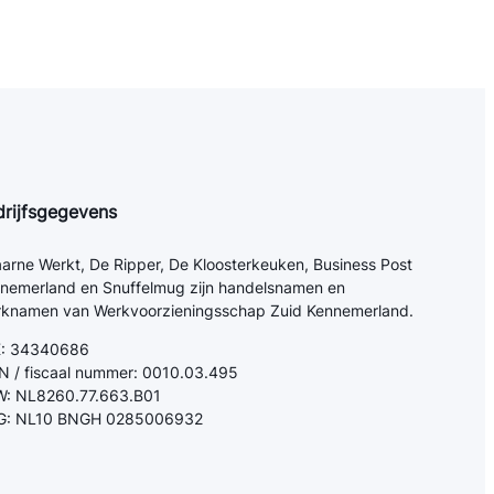
drijfsgegevens
arne Werkt, De Ripper, De Kloosterkeuken, Business Post
nemerland en Snuffelmug zijn handelsnamen en
knamen van Werkvoorzieningsschap Zuid Kennemerland.
K: 34340686
N / fiscaal nummer: 0010.03.495
: NL8260.77.663.B01
G: NL10 BNGH 0285006932