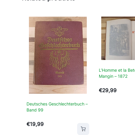
L’Homme et la Bet
Mangin – 1872
€
29,99
Deutsches Geschlechterbuch –
Band 99
€
19,99
elwagen
Toevoegen aan winkelwagen
Toevoegen aan 