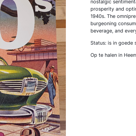
nostalgic sentiment
prosperity and opti
1940s. The omnipre
burgeoning consume
beverage, and ever
Status: is in goede 
Op te halen in Hee