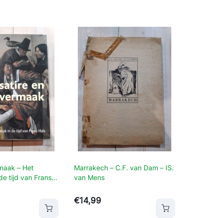
rmaak – Het
Marrakech – C.F. van Dam – IS.
de tijd van Frans
van Mens
€
14,99