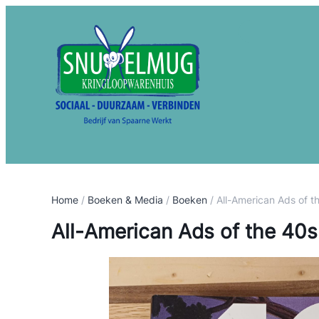
S
e
a
r
c
h
Home
/
Boeken & Media
/
Boeken
/ All-American Ads of t
All-American Ads of the 40s