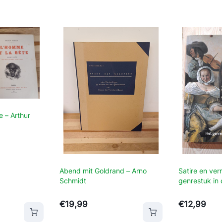
o
f
t
h
e
4
0
s
–
E
e – Arthur
d
.
J
i
m
Abend mit Goldrand – Arno
Satire en ve
H
Schmidt
genrestuk in 
Hals
e
€
19,99
€
12,99
i
winkelwagen
Toevoegen aan winkelwagen
m